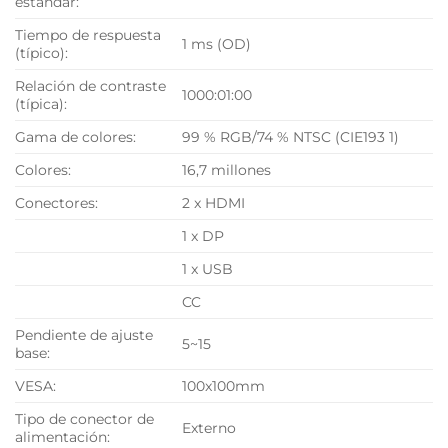
estándar:
Tiempo de respuesta
1 ms (OD)
(típico):
Relación de contraste
1000:01:00
(típica):
Gama de colores:
99 % RGB/74 % NTSC (CIE193 1)
Colores:
16,7 millones
Conectores:
2 x HDMI
1 x DP
1 x USB
CC
Pendiente de ajuste
5~15
base:
VESA:
100x100mm
Tipo de conector de
Externo
alimentación: