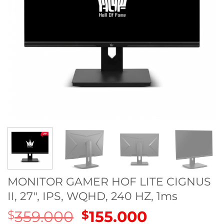
MONITOR GAMER HOF LITE CIGNUS
II, 27″, IPS, WQHD, 240 HZ, 1ms
359.000
El
155.000
El
$
$