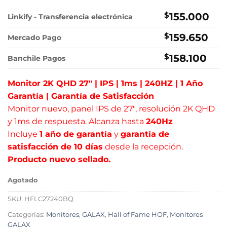
precio
precio
original
actual
$
155.000
Linkify - Transferencia electrónica
era:
es:
$
159.650
$359.000.
$155.000.
Mercado Pago
$
158.100
Banchile Pagos
Monitor 2K QHD 27″ | IPS | 1ms | 240HZ | 1 Año
Garantía | Garantía de Satisfacción
Monitor nuevo, panel IPS de 27″, resolución 2K QHD
y 1ms de respuesta. Alcanza hasta
240Hz
Incluye
1 año de garantía
y
garantía de
satisfacción de 10 días
desde la recepción.
Producto nuevo sellado.
Agotado
SKU:
HFLC27240BQ
Categorías:
Monitores
,
GALAX
,
Hall of Fame HOF
,
Monitores
GALAX