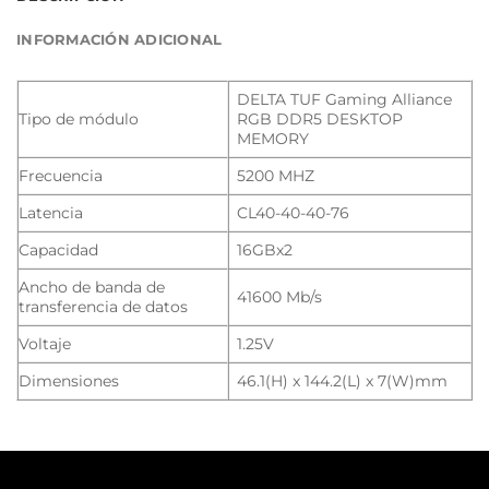
INFORMACIÓN ADICIONAL
DELTA TUF Gaming Alliance
Tipo de módulo
RGB DDR5 DESKTOP
MEMORY
Frecuencia
5200 MHZ
Latencia
CL40-40-40-76
Capacidad
16GBx2
Ancho de banda de
41600 Mb/s
transferencia de datos
Voltaje
1.25V
Dimensiones
46.1(H) x 144.2(L) x 7(W)mm