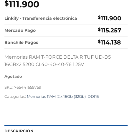
111.900
$
$
111.900
Linkify - Transferencia electrónica
$
115.257
Mercado Pago
$
114.138
Banchile Pagos
Memorias RAM T-FORCE DELTA R TUF UD-D5
16GBx2 5200 CL40-40-40-76 1.25V
Agotado
SKU:
765441659759
Categorías:
Memorias RAM
,
2 x 16Gb (32Gb)
,
DDR5
DESCRIPCIÓN