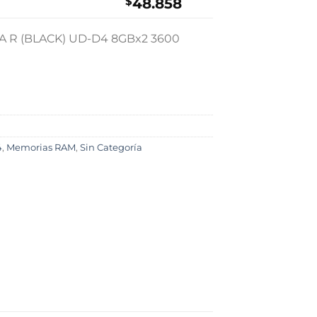
$
48.858
 R (BLACK) UD-D4 8GBx2 3600
1
4
,
Memorias RAM
,
Sin Categoría