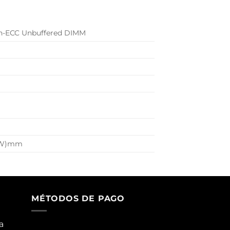
n-ECC Unbuffered DIMM
7(W)mm
MÉTODOS DE PAGO
a