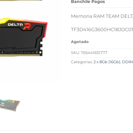
Banchile Pagos
Memoria RAM TEAM DELTA
TF3D416G3600HC18JDC0
Agotado
SKU:
765441651777
Categorías:
2 x 8Gb (16Gb)
,
DDR