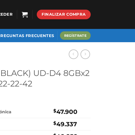
CEDER
FINALIZAR COMPRA
PREGUNTAS FRECUENTES
REGÍSTRATE
(BLACK) UD-D4 8GBx2
22-22-42
$
47.900
rónica
$
49.337