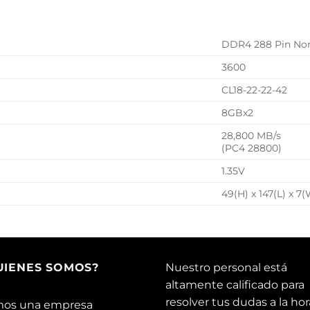
L
DDR4 288 Pin No
3600
CL18-22-22-42
8GBx2
28,800 MB/s
(PC4 28800)
1.35V
49(H) x 147(L) x 
UIENES SOMOS?
Nuestro personal está
altamente calificado para
resolver tus dudas a la hor
os una empresa