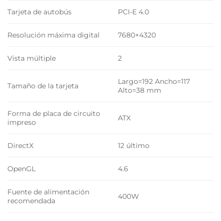
Tarjeta de autobús
PCI-E 4.0
Resolución máxima digital
7680×4320
Vista múltiple
2
Largo=192 Ancho=117
Tamaño de la tarjeta
Alto=38 mm
Forma de placa de circuito
ATX
impreso
DirectX
12 último
OpenGL
4.6
Fuente de alimentación
400W
recomendada