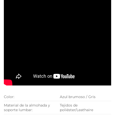
Color:
Azul brumoso / Gris
Material de la almohada y
Tejidos de
soporte lumbar:
poliéster/Leathaire