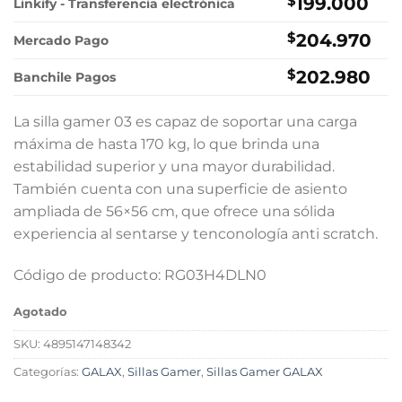
original
actual
$
199.000
Linkify - Transferencia electrónica
era:
es:
$
204.970
$249.000.
$199.000.
Mercado Pago
$
202.980
Banchile Pagos
La silla gamer 03 es capaz de soportar una carga
máxima de hasta 170 kg, lo que brinda una
estabilidad superior y una mayor durabilidad.
También cuenta con una superficie de asiento
ampliada de 56×56 cm, que ofrece una sólida
experiencia al sentarse y tenconología anti scratch.
Código de producto: RG03H4DLN0
Agotado
SKU:
4895147148342
Categorías:
GALAX
,
Sillas Gamer
,
Sillas Gamer GALAX