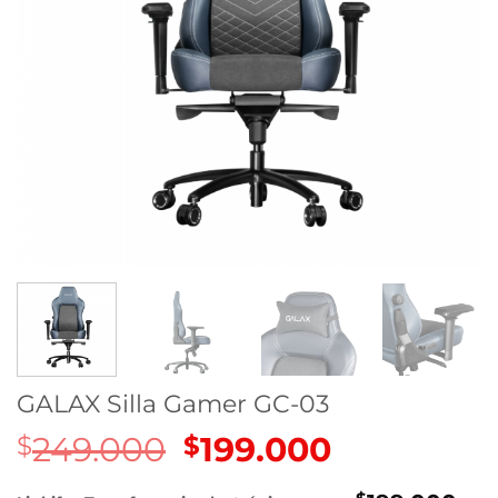
GALAX Silla Gamer GC-03
249.000
El
199.000
El
$
$
precio
precio