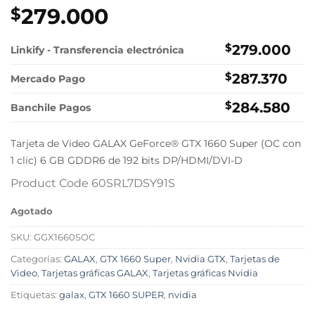
279.000
$
$
279.000
Linkify - Transferencia electrónica
$
287.370
Mercado Pago
$
284.580
Banchile Pagos
Tarjeta de Video GALAX GeForce® GTX 1660 Super (OC con
1 clic) 6 GB GDDR6 de 192 bits DP/HDMI/DVI-D
Product Code 60SRL7DSY91S
Agotado
SKU:
GGX1660SOC
Categorías:
GALAX
,
GTX 1660 Super
,
Nvidia GTX
,
Tarjetas de
Video
,
Tarjetas gráficas GALAX
,
Tarjetas gráficas Nvidia
Etiquetas:
galax
,
GTX 1660 SUPER
,
nvidia