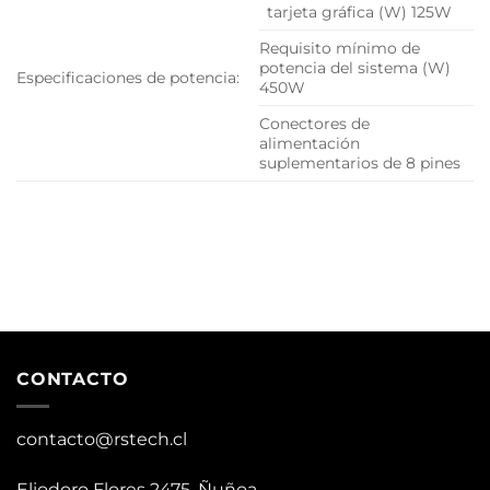
tarjeta gráfica (W) 125W
Requisito mínimo de
potencia del sistema (W)
Especificaciones de potencia:
450W
Conectores de
alimentación
suplementarios de 8 pines
CONTACTO
contacto@rstech.cl
Eliodoro Flores 2475, Ñuñoa.