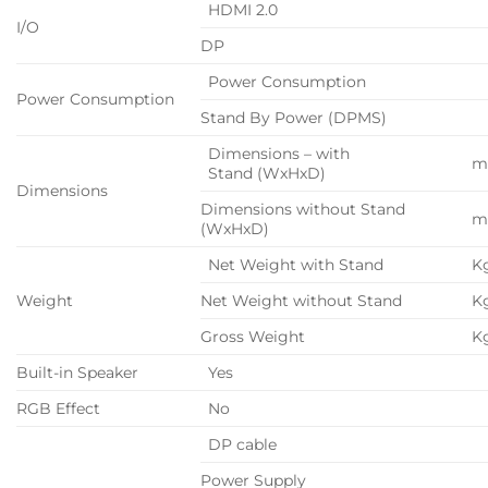
HDMI 2.0
I/O
DP
Power Consumption
Power Consumption
Stand By Power (DPMS)
Dimensions – with
Stand (WxHxD)
Dimensions
Dimensions without Stand
(WxHxD)
Net Weight with Stand
K
Weight
Net Weight without Stand
K
Gross Weight
K
Built-in Speaker
Yes
RGB Effect
No
DP cable
Power Supply