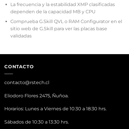
La frecuencia y la estabilidad XMP clasificadas
dependen de la capacidad MB y CPU
Comprueba G.Skill QVL o RAM Configurator en el
sitio web de G.Skill para ver las placas base
validadas
CONTACTO
contacto@rstech.cl
Eliodoro Flores 2475, Ñuñoa.
Horarios: Lunes a Viernes de 10:30 a 18:30 hrs.
Sábados de 10:30 a 13:30 hrs.