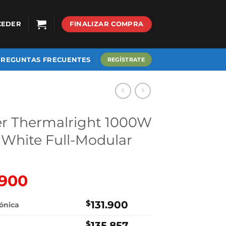
CEDER
FINALIZAR COMPRA
PREGUNTAS FRECUENTES
REGÍSTRATE
er Thermalright 1000W
White Full-Modular
.900
El
o
precio
nal
actual
$
131.900
rónica
es:
$
135.857