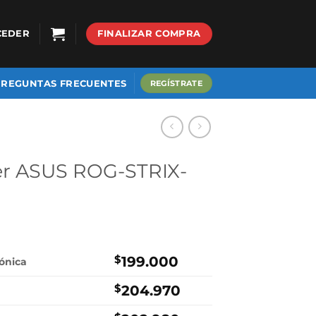
CEDER
FINALIZAR COMPRA
PREGUNTAS FRECUENTES
REGÍSTRATE
er ASUS ROG-STRIX-
$
199.000
rónica
$
204.970