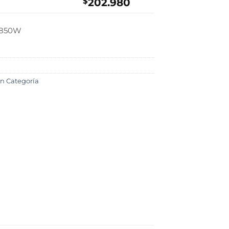
$
202.980
x 850W
in Categoría