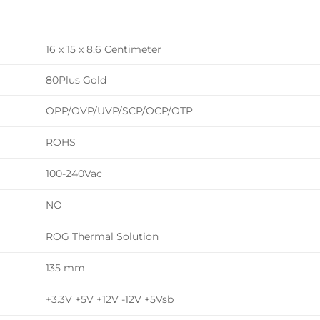
L
16 x 15 x 8.6 Centimeter
80Plus Gold
OPP/OVP/UVP/SCP/OCP/OTP
ROHS
100-240Vac
NO
ROG Thermal Solution
135 mm
+3.3V +5V +12V -12V +5Vsb