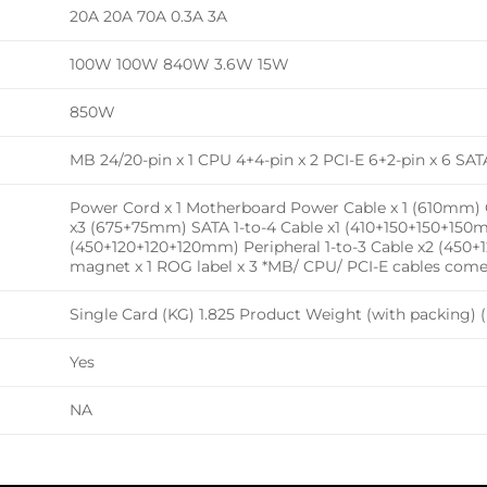
20A 20A 70A 0.3A 3A
100W 100W 840W 3.6W 15W
850W
MB 24/20-pin x 1 CPU 4+4-pin x 2 PCI-E 6+2-pin x 6 SA
Power Cord x 1 Motherboard Power Cable x 1 (610mm) 
x3 (675+75mm) SATA 1-to-4 Cable x1 (410+150+150+150m
(450+120+120+120mm) Peripheral 1-to-3 Cable x2 (45
magnet x 1 ROG label x 3 *MB/ CPU/ PCI-E cables come
Single Card (KG) 1.825 Product Weight (with packing) 
Yes
NA