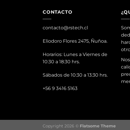
CONTACTO
¿Q
contacto@rstech.cl
Som
ded
Eliodoro Flores 2475, Ñuñoa.
har
otr
Horarios: Lunes a Viernes de
Nos
10:30 a 18:30 hrs.
cali
pre
Sábados de 10:30 a 13:30 hrs.
mer
+56 9 3416 5163
Copyright 2026 ©
Flatsome Theme