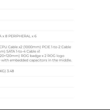
TA x 8 PERIPHERAL x 6
CPU Cable x2 (1000mm) PCIE 1-to-2 Cable
m) SATA 1-to-4 Cable x1
0+120+120mm) ROG badge x 2 ROG logo
 with embedded capacitors in the middle.
(KG) 3.48