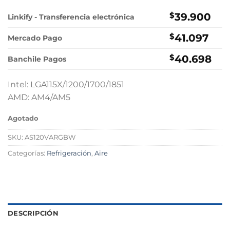
precio
precio
original
actual
$
39.900
Linkify - Transferencia electrónica
era:
es:
$
41.097
$51.000.
$39.900.
Mercado Pago
$
40.698
Banchile Pagos
Intel: LGA115X/1200/1700/1851
AMD: AM4/AM5
Agotado
SKU:
AS120VARGBW
Categorías:
Refrigeración
,
Aire
DESCRIPCIÓN