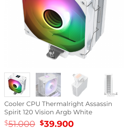
Cooler CPU Thermalright Assassin
Spirit 120 Vision Argb White
51.000
El
39.900
El
$
$