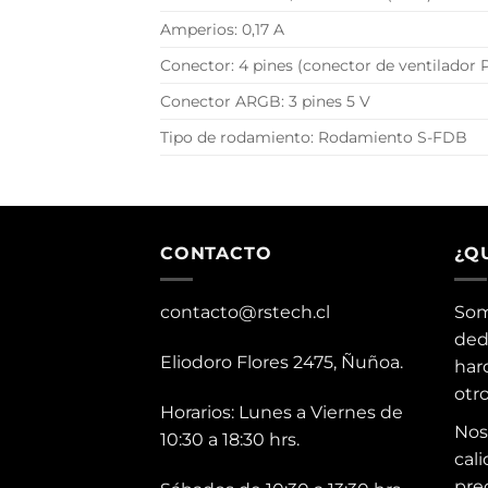
Amperios: 0,17 A
Conector: 4 pines (conector de ventilado
Conector ARGB: 3 pines 5 V
Tipo de rodamiento: Rodamiento S-FDB
CONTACTO
¿Q
contacto@rstech.cl
Som
ded
Eliodoro Flores 2475, Ñuñoa.
har
otr
Horarios: Lunes a Viernes de
Nos
10:30 a 18:30 hrs.
cali
pre