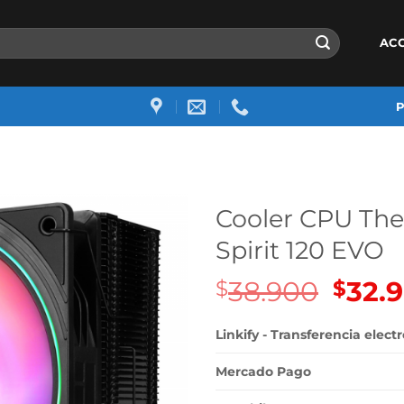
AC
Cooler CPU The
Spirit 120 EVO
38.900
El
32.
$
$
precio
origin
Linkify - Transferencia elect
era:
$38.90
Mercado Pago