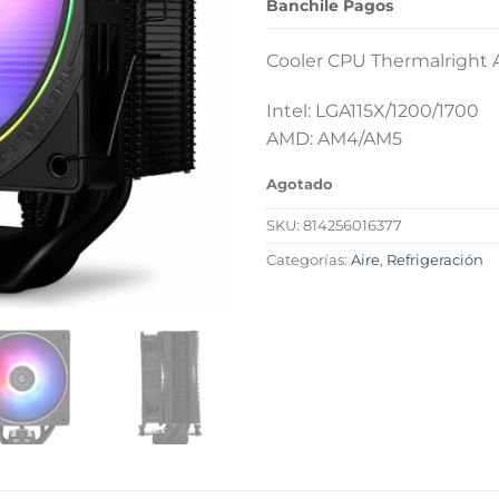
Banchile Pagos
Cooler CPU Thermalright A
Intel: LGA115X/1200/1700
AMD: AM4/AM5
Agotado
SKU:
814256016377
Categorías:
Aire
,
Refrigeración