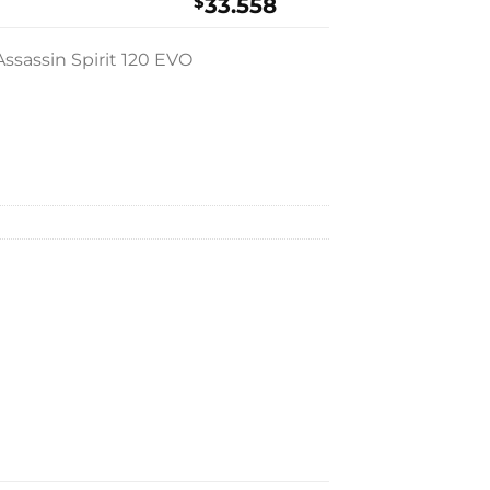
$
33.558
ssassin Spirit 120 EVO