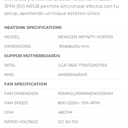
3PIN (5V) ARGB permite sincronizar efectos con tu
setup, aportando un toque estético único
HEATSINK SPECIFICATIONS
MODEL
NEWGEN INFINITY VORTEX
DIMENSIONS
90x68x134 mm
SUPPOR MOTHERBOARDS
INTEL
LGA 1366/ 1700/1200/115X
AMD
AM5/AM4/AM3
FAN SPECIFICATION
FAN DIMENSION
90MM(L)X90MM(W)X25MM
FAN SPEED
800-2200+- 10% RPM
CFM
48CFM
RATED VOLTAGE
DC 5V-12V