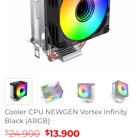
Cooler CPU NEWGEN Vortex Infinity
Black (ARGB)
24.900
El
13.900
El
$
$