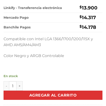
precio
precio
original
actual
$
13.900
Linkify - Transferencia electrónica
era:
es:
$
14.317
$24.900.
$13.900.
Mercado Pago
$
14.178
Banchile Pagos
Compatible con Intel LGA 1366/1700/1200/115X y
AMD AM5/AM4/AM3
Color Negro y ARGB Controlable
En stock
Cooler CPU NEWGEN Vortex Infinity Black (ARGB) cantidad
AGREGAR AL CARRITO