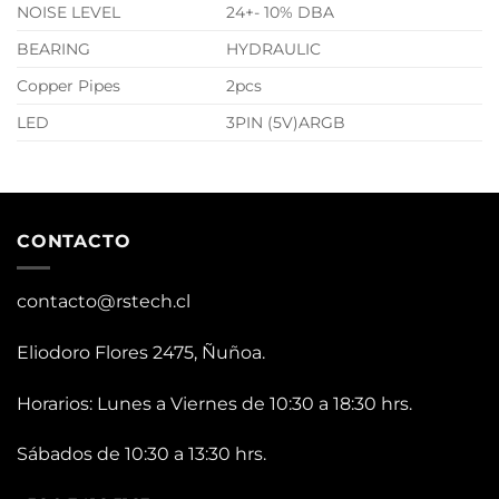
NOISE LEVEL
24+- 10% DBA
BEARING
HYDRAULIC
Copper Pipes
2pcs
LED
3PIN (5V)ARGB
CONTACTO
contacto@rstech.cl
Eliodoro Flores 2475, Ñuñoa.
Horarios: Lunes a Viernes de 10:30 a 18:30 hrs.
Sábados de 10:30 a 13:30 hrs.