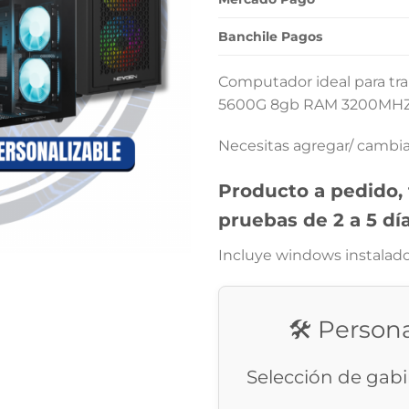
$528
Banchile Pagos
Computador ideal para tr
5600G 8gb RAM 3200MHZ (
Necesitas agregar/ camb
Producto a pedido,
pruebas de 2 a 5 dí
Incluye windows instalad
🛠️ Person
Selección de gab