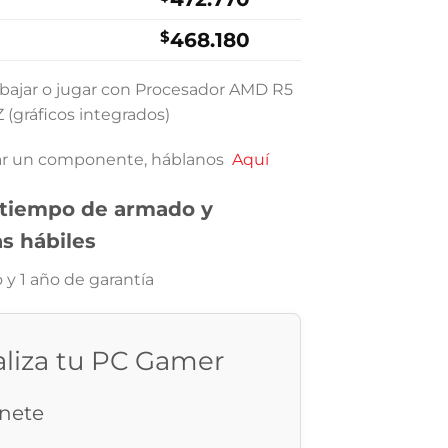
.900.
$459.000.
$
468.180
abajar o jugar con Procesador AMD R5
gráficos integrados)
iar un componente, háblanos
Aquí
 tiempo de armado y
as hábiles
o y
1 año de garantía
aliza tu PC Gamer
inete