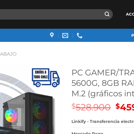
AC
RABAJO
PC GAMER/TRA
5600G, 8GB RA
M.2 (gráficos i
528.900
El
45
$
$
prec
origi
Linkify - Transferencia elect
era:
Mercado Pago