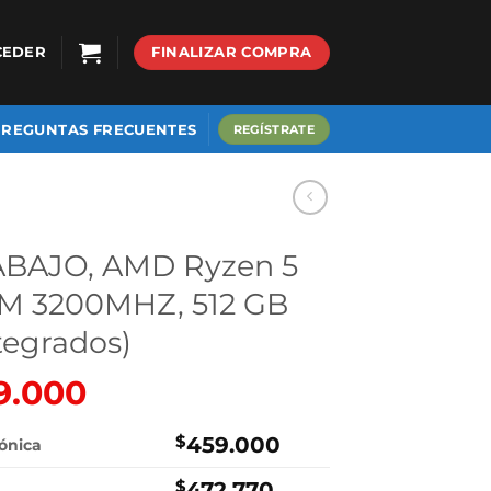
CEDER
FINALIZAR COMPRA
PREGUNTAS FRECUENTES
REGÍSTRATE
BAJO, AMD Ryzen 5
M 3200MHZ, 512 GB
ntegrados)
9.000
El
io
precio
nal
actual
$
459.000
rónica
es:
$
472.770