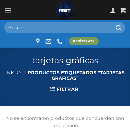
Skip
to
content
Buscar
por:
REGÍSTRATE
tarjetas gráficas
INICIO
/
PRODUCTOS ETIQUETADOS “TARJETAS
GRÁFICAS”
FILTRAR
No se encontraron productos que concuerden con
la selección.