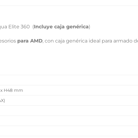
L
ua Elite 360 (
Incluye caja genérica
)
esorios
para AMD
, con caja genérica ideal para armado 
 x H48 mm
AX)