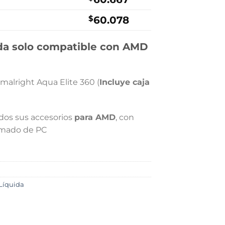
0.
$58.900.
$
60.078
ida solo compatible con AMD
malright Aqua Elite 360 (
Incluye caja
dos sus accesorios
para AMD
, con
armado de PC
Líquida