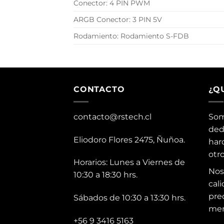
Conector: 4 PIN PWM
ARGB Conector: 3 PIN 5V
Rodamiento: Rodamiento S-FDB
CONTACTO
¿Q
contacto@rstech.cl
Som
ded
Eliodoro Flores 2475, Ñuñoa.
har
otr
Horarios: Lunes a Viernes de
Nos
10:30 a 18:30 hrs.
cali
pre
Sábados de 10:30 a 13:30 hrs.
mer
+56 9 3416 5163