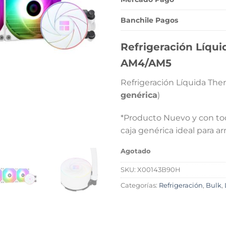
$82.90
Banchile Pagos
Refrigeración Líqu
AM4/AM5
Refrigeración Líquida Ther
genérica
)
*Producto Nuevo y con to
caja genérica ideal para 
Agotado
SKU:
X00143B90H
Categorías:
Refrigeración
,
Bulk
,