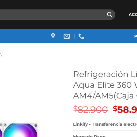
AC
A
Refrigeración 
Aqua Elite 36
AM4/AM5(Caja 
82.900
El
58.
$
$
precio
origin
Linkify - Transferencia elect
era:
Mercado Pago