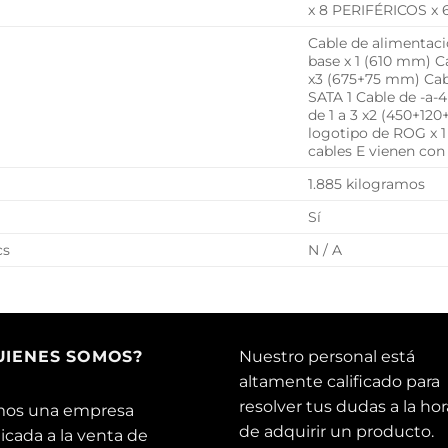
x 8 PERIFÉRICOS x 
Cable de alimentaci
base x 1 (610 mm) C
x3 (675+75 mm) Cab
SATA 1 Cable de -a-
de 1 a 3 x2 (450+12
logotipo de ROG x 1
cables E vienen con
1.885 kilogramos
Sí
cs
N / A
UIENES SOMOS?
Nuestro personal está
altamente calificado para
resolver tus dudas a la hor
os una empresa
de adquirir un producto.
icada a la venta de