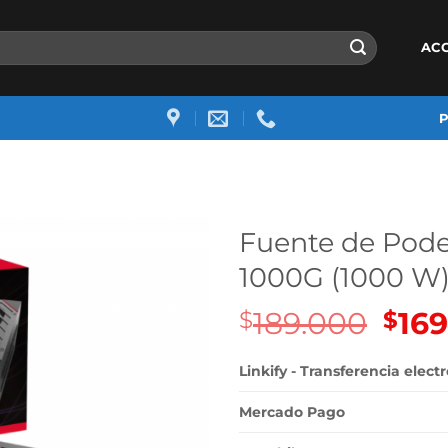
AC
Fuente de Pod
1000G (1000 W
189.000
El
16
$
$
preci
origi
Linkify - Transferencia elect
era:
$189.
Mercado Pago