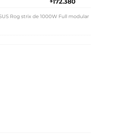
$
172.380
US Rog strix de 1000W Full modular