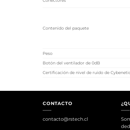
Conectores
Contenido del paquete
Peso
Botón del ventilador de 0dB
Certificación de nivel de ruido de Cybeneti
CONTACTO
¿Q
contacto@rstech.cl
Som
ded