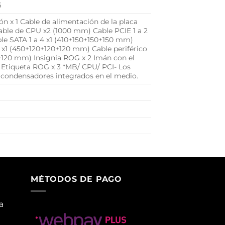
6
ón x 1 Cable de alimentación de la placa
able de CPU x2 (1000 mm) Cable PCIE 1 a 2
le SATA 1 a 4 x1 (410+150+150+150 mm)
4 x1 (450+120+120+120 mm) Cable periférico
0+120 mm) Insignia ROG x 2 Imán con el
 Etiqueta ROG x 3 *MB/ CPU/ PCI- Los
 condensadores integrados en el medio.
MÉTODOS DE PAGO
a