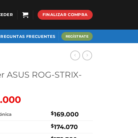
CEDER
FINALIZAR COMPRA
PREGUNTAS FRECUENTES
REGÍSTRATE
er ASUS ROG-STRIX-
)
9.000
El
o
precio
nal
actual
$
169.000
rónica
es:
$
174.070
000.
$169.000.