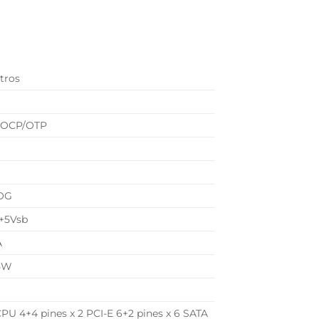
etros
/OCP/OTP
ROG
 +5Vsb
A
5W
CPU 4+4 pines x 2 PCI-E 6+2 pines x 6 SATA