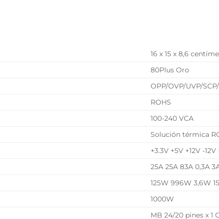
L
16 x 15 x 8,6 centím
80Plus Oro
OPP/OVP/UVP/SCP
ROHS
100-240 VCA
Solución térmica 
+3.3V +5V +12V -12V
25A 25A 83A 0,3A 3
125W 996W 3,6W 1
1000W
MB 24/20 pines x 1 