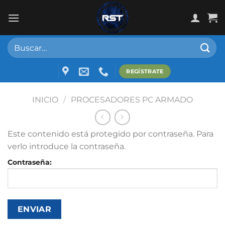
Skip
to
content
Buscar
por:
REGÍSTRATE
INICIO
/
PROCESADORES PC ARMADO
Este contenido está protegido por contraseña. Para
verlo introduce la contraseña.
Contraseña: