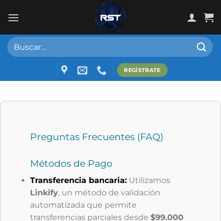
Skip
to
content
Buscar
por:
REGÍSTRATE
Preguntas Frecuentes (FAQ)
Métodos de Pago
Transferencia bancaria:
Utilizamos
Linkify
, un método de validación
automatizada que permite
transferencias parciales desde
$99.000