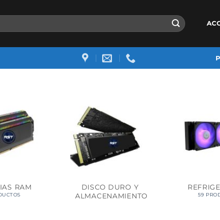
AC
IAS RAM
DISCO DURO Y
REFRIG
ALMACENAMIENTO
DUCTOS
59 PRO