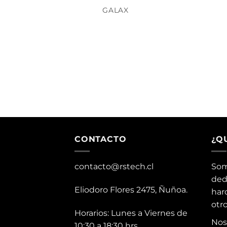
GALAX
CONTACTO
¿Q
contacto@rstech.cl
Som
ded
Eliodoro Flores 2475, Ñuñoa.
har
otr
Horarios: Lunes a Viernes de
Nos
10:30 a 18:30 hrs.