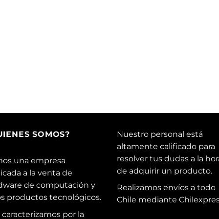
UIENES SOMOS?
Nuestro personal está
altamente calificado para
resolver tus dudas a la hor
os una empresa
de adquirir un producto.
icada a la venta de
dware de computación y
Realizamos envíos a todo
os productos tecnológicos.
Chile mediante Chilexpres
 caracterizamos por la